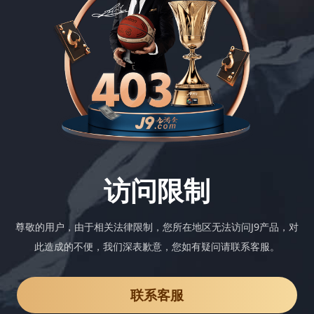
访问限制
尊敬的用户，由于相关法律限制，您所在地区无法访问J9产品，对
此造成的不便，我们深表歉意，您如有疑问请联系客服。
联系客服